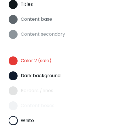
Titles
Content base
Content secondary
Color 2 (sale)
Dark background
Borders / lines
Content boxes
White