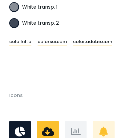
White transp. 1
White transp. 2
colorkit.io
colorsui.com
color.adobe.com
Icons