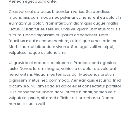
Aenean eget quam ante.
Cras vel erat ac lectus bibendum varius. Suspendisse
mauris nisi, commodo nec pulvinar ut, hendrerit eu dolor. In
eu maximus dolor. Proin interdum diam quis augue mattis
luctus. Curabitur eu felis ex. Cras vel quam ut metus facilisis
rutrum. Donec dignissim eu ipsum ac hendrerit. Nam
faucibus mi ut mi condimentum, at tristique urna sodales.
Morbi laoreet bibendum viverra. Sed eget velit volutpat,
vulputate neque et, blandit mi.
Ut gravida et neque sed placerat. Praesent sed egestas
justo. Donec lorem magna, vehicula et dolor ac, volutpat
hendrerit mi. Aliquam eu tempus dui. Maecenas pretium
dignissim metus nec commodo. Aenean quis est urna. In id
dictum leo. Nullam sodales dolor eget consectetur porttitor.
Duis consectetur, libero ac vulputate blandit, sapien velit
vulputate ipsum, sit amet efficitur elit orci et arcu. Donec
non sollicitudin velit.